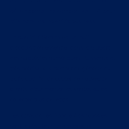
2011, nous concevons, optimisons et
développons vos campagnes SEA pour
atteindre vos objectifs business.
La publicité Search est un outil
d’acquisition essentiel dans la plupart
des stratégies numériques. Puissante et
très précise, elle permet de générer du
trafic qualifié, de capter de nouveaux
clients, d’augmenter les ventes ou de
collecter plus de leads.
Les campagnes Google Ads réussies
sont le résultat d’une approche