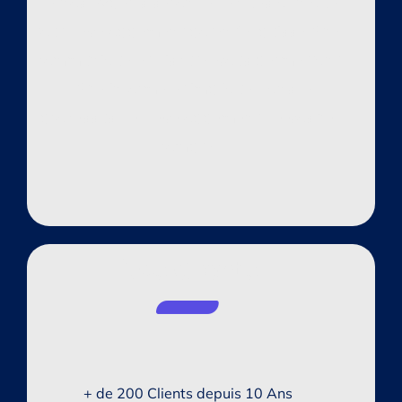
de nos experts seront effectués afin que
tout développement potentiel puisse être
communiqué et discuté, vous permettant
d’être informé et impliqué dans le
processus de développement de vostre
compte.
Nos Clients
+ de 200 Clients depuis 10 Ans