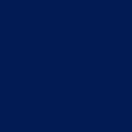
méthodique et bien organisée qui
s’appuie sur l’expertise et les
connaissances d’experts pour élaborer
des publicités ciblées et obtenir des
résultats.
Nous vous accompagnons dans la
création, l’optimisation ou le
développement de vos campagnes SEA.
Contactez-nous pour bénéficier d’un
audit complet de votre compte Google
Ads.