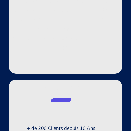
de nos experts seront effectués afin que
tout développement potentiel puisse être
communiqué et discuté, vous permettant
d’être informé et impliqué dans le
processus de développement de vostre
compte.
Nos Clients
+ de 200 Clients depuis 10 Ans