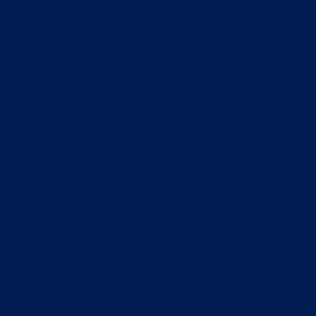
méthodique et bien organisée qui
s’appuie sur l’expertise et les
connaissances d’experts pour élaborer
des publicités ciblées et obtenir des
résultats.
Nous vous accompagnons dans la
création, l’optimisation ou le
développement de vos campagnes SEA.
Contactez-nous pour bénéficier d’un
audit complet de votre compte Google
Ads.