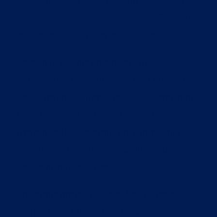
2011, nous concevons, optimisons et
développons vos campagnes SEA pour
atteindre vos objectifs business.
La publicité Search est un outil
d’acquisition essentiel dans la plupart
des stratégies numériques. Puissante et
très précise, elle permet de générer du
trafic qualifié, de capter de nouveaux
clients, d’augmenter les ventes ou de
collecter plus de leads.
Les campagnes Google Ads réussies
sont le résultat d’une approche